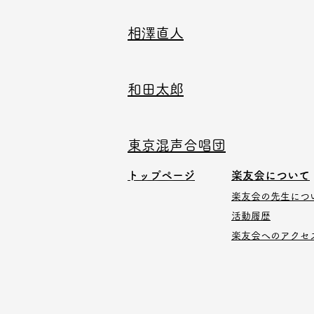
相澤直人
和田太郎
東京混声合唱団
​トップページ
楽友会について
楽友会の先生につ
活動履歴
​​楽友会へのアクセ