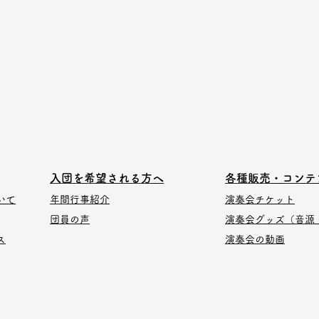
入団を希望される方へ
​各種販売・コンテ
いて
年間行事紹介
演奏会チケット
​団員の声
​演奏会グッズ（音源
ス
演奏会の動画