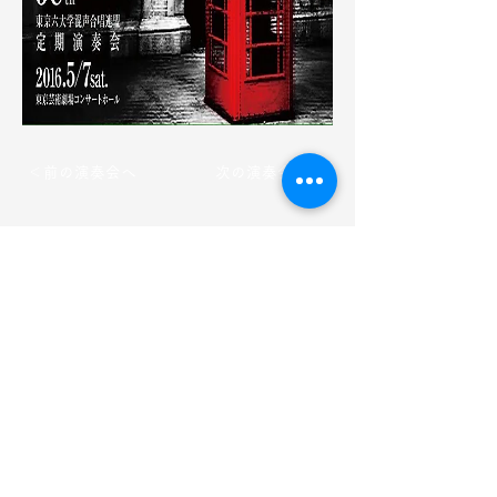
＜前の演奏会へ
次の演奏会へ＞
​トップページ
楽友会について
楽友会の先生について
活動履歴
​​楽友会へのアクセス
入団を希望される方へ
​各種販売・コンテンツ
年間行事紹介
演奏会チケット
​団員の声
​演奏会グッズ（音源・映像）
演奏会の動画
​お知らせ