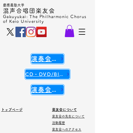
慶應義塾大学
混声合唱団楽友会
Gakuyukai: The Philharmonic Chorus
of Keio University
演奏会チケット
CD・DVD/Blu-ray
演奏会の動画
​トップページ
楽友会について
楽友会の先生について
活動履歴
​​楽友会へのアクセス